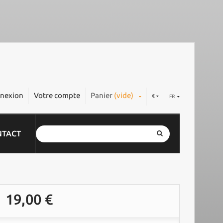
nexion
Votre compte
Panier
(vide)
€
FR
NTACT
19,00 €