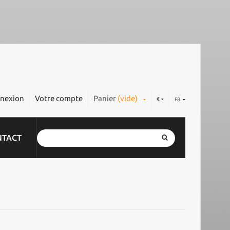
nexion
Votre compte
Panier
(vide)
€
FR
NTACT