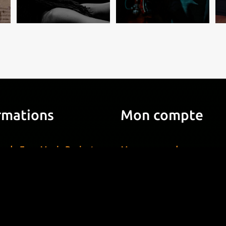
rmations
Mon compte
s de Free Music Projects
Mes commandes
s
Mes adresses
ons fréquemment posées
Mes informations personn
ons de contrat
Mes bons de réduction
 d'ambiance libre de