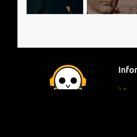
Info
À Propo
Service
Questi
Conditi
© 2025 -
Free Music Projects™
Musique
droits