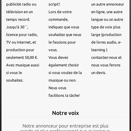
publicité radio ou
script?.
un autre annonceur
télévision en un
Lors de votre
en ligne, une autre
temps record.
commande,
langue ou un autre
Jusqu'à 30´´,
indiquez que vous
type de voix plus
licence pour radio,
souhaitez que nous
large (production
TV ou Internet, et
le fassions pour
de livres audio, e-
production pour
vous.
learning )
seulement 50,00 €.
Vous devez
contactez-nous et
Avec musique aussi
également choisir
nous vous ferons
si vous le
si vous voulez de la
un devis.
souhaitez.
musique ou non.
Nous vous
facilitons la tâche!
Notre voix
Notre annonceur pour entreprise est plus
rapide et plus professionnel que quiconque.