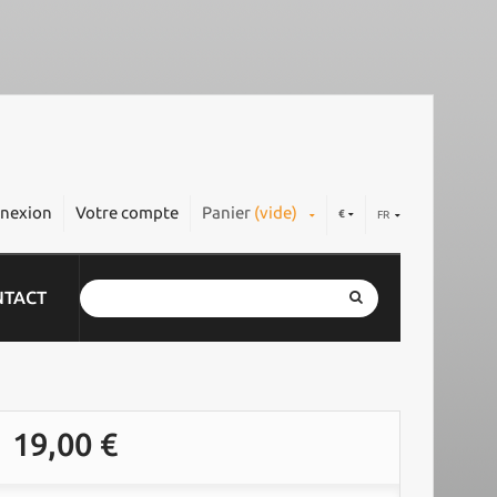
nexion
Votre compte
Panier
(vide)
€
FR
NTACT
19,00 €