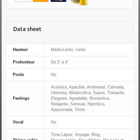
Data sheet
Hauteur
Medio-Lento, Lento
Profondeur
De 3´ a 4´
Poids
No
Acústica, Apacible, Ambiental, Calmada,
Intimista, Melancólica, Suave, Tranquila,
Feelings
Elegante, Agradable, Romántica,
Relajante, Sensual, Hipnótica,
Apasionada, Triste
Vocal
No
Time Lapse, Voyager, Blog,