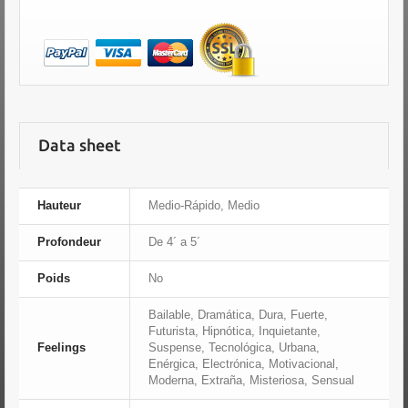
Data sheet
Hauteur
Medio-Rápido, Medio
Profondeur
De 4´ a 5´
Poids
No
Bailable, Dramática, Dura, Fuerte,
Futurista, Hipnótica, Inquietante,
Feelings
Suspense, Tecnológica, Urbana,
Enérgica, Electrónica, Motivacional,
Moderna, Extraña, Misteriosa, Sensual