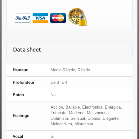
Data sheet
Hauteur
Medio-Rápido, Rápido
Profondeur
De 3´ a 4´
Poids
No
Acción, Bailable, Electrónica, Enérgica,
Futurista, Moderna, Motivacional,
Feelings
Optimista, Sensual, Urbana, Elegante,
Melancólica, Misteriosa
Vocal
Si