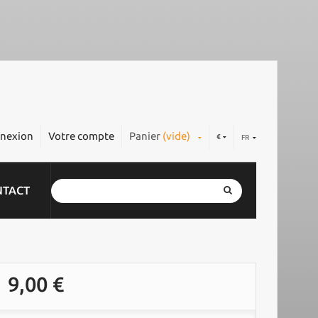
nexion
Votre compte
Panier
(vide)
€
FR
NTACT
9,00 €