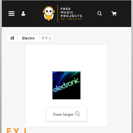
Electro
F Y_I
View larger
F Y_I