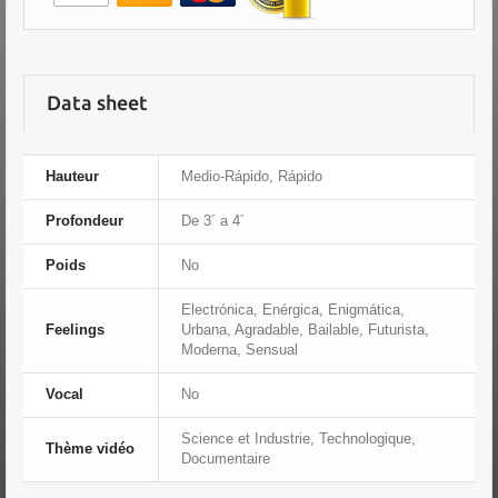
Data sheet
Hauteur
Medio-Rápido, Rápido
Profondeur
De 3´ a 4´
Poids
No
Electrónica, Enérgica, Enigmática,
Feelings
Urbana, Agradable, Bailable, Futurista,
Moderna, Sensual
Vocal
No
Science et Industrie, Technologique,
Thème vidéo
Documentaire