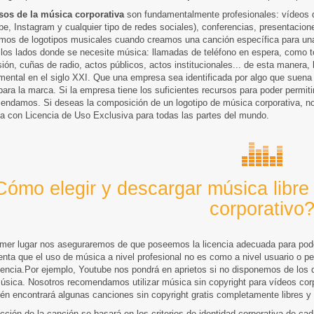
sos de la música corporativa
son fundamentalmente profesionales: vídeos de
e, Instagram y cualquier tipo de redes sociales), conferencias, presentacion
mos de logotipos musicales cuando creamos una canción específica para un
 los lados donde se necesite música: llamadas de teléfono en espera, como to
sión, cuñas de radio, actos públicos, actos institucionales... de esta manera
mental en el siglo XXI. Que una empresa sea identificada por algo que suena 
para la marca. Si la empresa tiene los suficientes recursos para poder permit
endamos. Si deseas la composición de un logotipo de música corporativa, n
a con Licencia de Uso Exclusiva para todas las partes del mundo.
ómo elegir y descargar música libre
corporativo
imer lugar nos aseguraremos de que poseemos la licencia adecuada para pod
enta que el uso de música a nivel profesional no es como a nivel usuario o pe
cencia.Por ejemplo, Youtube nos pondrá en aprietos si no disponemos de los d
úsica. Nosotros recomendamos utilizar música sin copyright para vídeos corp
én encontrará algunas canciones sin copyright gratis completamente libres y l
cción de la canción se basará en los criterios de identidad corporativa de c