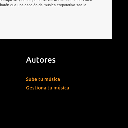
ue harán que una canción de música corporativa sea la
Autores
Sube tu música
Gestiona tu música