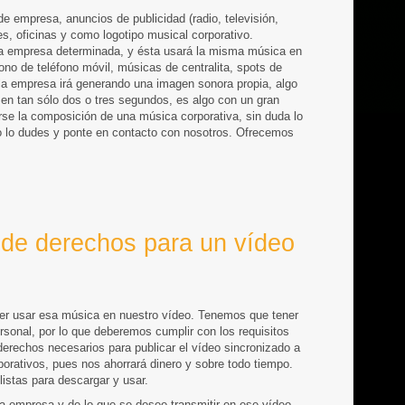
 empresa, anuncios de publicidad (radio, televisión,
es, oficinas y como logotipo musical corporativo.
a empresa determinada, y ésta usará la misma música en
no de teléfono móvil, músicas de centralita, spots de
, la empresa irá generando una imagen sonora propia, algo
en tan sólo dos o tres segundos, es algo con un gran
irse la composición de una música corporativa, sin duda lo
o lo dudes y ponte en contacto con nosotros. Ofrecemos
 de derechos para un vídeo
?
er usar esa música en nuestro vídeo. Tenemos que tener
rsonal, por lo que deberemos cumplir con los requisitos
erechos necesarios para publicar el vídeo sincronizado a
orativos, pues nos ahorrará dinero y sobre todo tiempo.
istas para descargar y usar.
ada empresa y de lo que se desee transmitir en ese vídeo