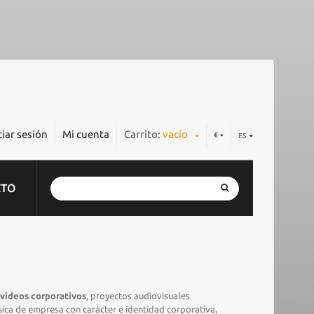
ciar sesión
Mi cuenta
Carrito:
vacío
€
ES
CTO
 vídeos corporativos
, proyectos audiovisuales
sica de empresa con carácter e identidad corporativa,