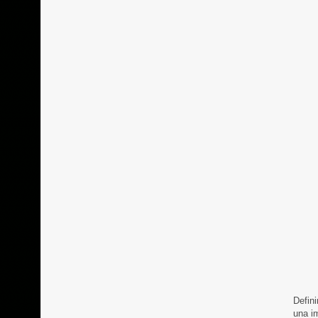
Defin
una i