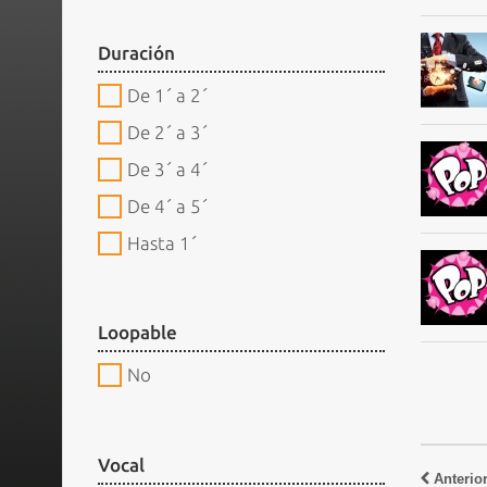
Duración
De 1´ a 2´
De 2´ a 3´
De 3´ a 4´
De 4´ a 5´
Hasta 1´
Loopable
No
Vocal
Anterio