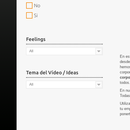
No
Si
Feelings
All
En es
desde
hemos
Tema del Vídeo / Ideas
corpo
corpo
todos
All
En nue
Todas
Utiliz
tu em
poner