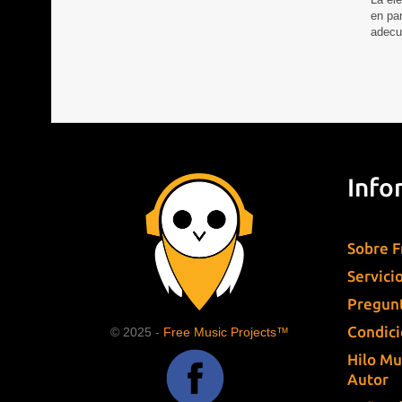
en par
adecu
Info
Sobre F
Servici
Pregunt
Condici
© 2025 -
Free Music Projects™
Hilo Mu
Autor