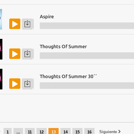
Aspire
Thoughts Of Summer
Thoughts Of Summer 30´´
r
Siguiente
1
...
11
12
13
14
15
16