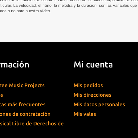
ticular. La velocidad, el ritmo, la melodía y la duración, son las variables q
ada o no para nuestro vídeo.
rmación
Mi cuenta
ree Music Projects
Mis pedidos
os
Mis direcciones
as más frecuentes
Mis datos personales
ones de contratación
Mis vales
sical Libre de Derechos de