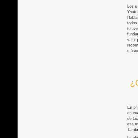
Los
u
Youtub
Habla
todos
televi
funda
valor 
recom
músic
¿C
En pr
en cu
de Li
esa m
Tambi
La ele