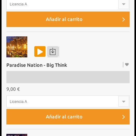
Licencia A
Añadir al carrito
Paradise Nation - Big Think
9,00 €
Licencia A
Añadir al carrito