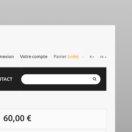
nexion
Votre compte
Panier
(vide)
€
FR
NTACT
60,00 €