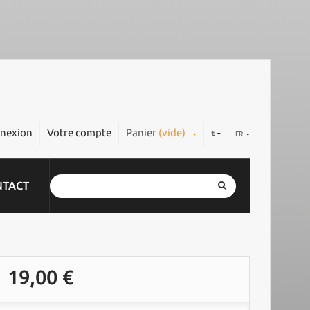
nexion
Votre compte
Panier
(vide)
€
FR
NTACT
19,00 €