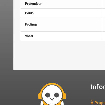
Profondeur
Poids
Feelings
Vocal
Info
À Propo