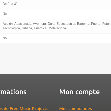
De 2´ a 3´
No
Acción, Apasionada, Aventura, Dura, Espectacular, Extrema, Fuerte, Futur
Tecnológica, Urbana, Enérgica, Motivacional
No
rmations
Mon compte
s de Free Music Projects
Mes commandes