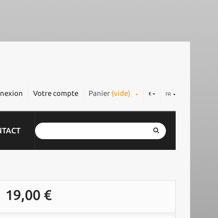
nexion
Votre compte
Panier
(vide)
€
FR
NTACT
19,00 €