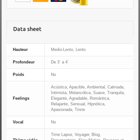
Data sheet
Hauteur
Medio-Lento, Lento
Profondeur
De 3´ a 4´
Poids
No
Acústica, Apacible, Ambiental, Calmada,
Intimista, Melancólica, Suave, Tranquila,
Feelings
Elegante, Agradable, Romántica,
Relajante, Sensual, Hipnótica,
Apasionada, Triste
Vocal
No
Time Lapse, Voyager, Blog,