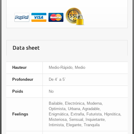
Data sheet
Hauteur
Medio-Rápido, Medio
Profondeur
De 4´ a 5´
Poids
No
Bailable, Electrónica, Moderna,
Optimista, Urbana, Agradable,
Feelings
Enigmática, Extraña, Futurista, Hipnótica,
Misteriosa, Sensual, Inquietante,
Intimista, Elegante, Tranquila