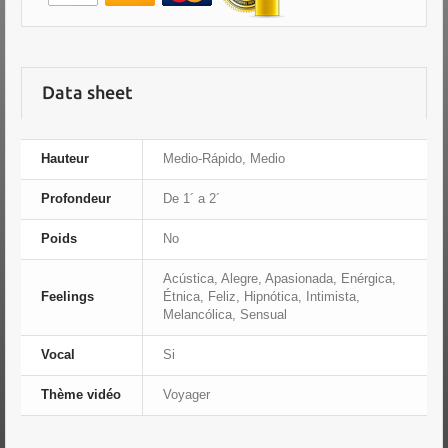
Data sheet
Hauteur
Medio-Rápido, Medio
Profondeur
De 1´ a 2´
Poids
No
Acústica, Alegre, Apasionada, Enérgica,
Feelings
Étnica, Feliz, Hipnótica, Intimista,
Melancólica, Sensual
Vocal
Si
Thème vidéo
Voyager