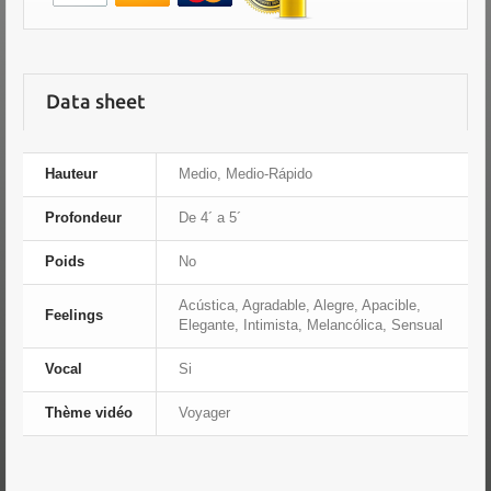
Data sheet
Hauteur
Medio, Medio-Rápido
Profondeur
De 4´ a 5´
Poids
No
Acústica, Agradable, Alegre, Apacible,
Feelings
Elegante, Intimista, Melancólica, Sensual
Vocal
Si
Thème vidéo
Voyager