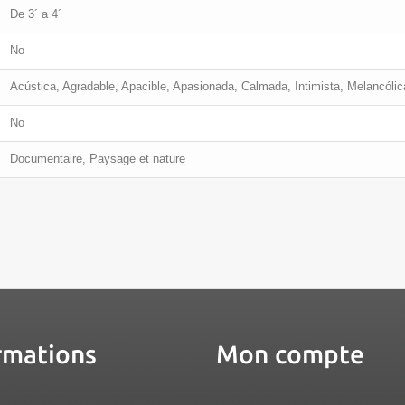
De 3´ a 4´
No
Acústica, Agradable, Apacible, Apasionada, Calmada, Intimista, Melancóli
No
Documentaire, Paysage et nature
rmations
Mon compte