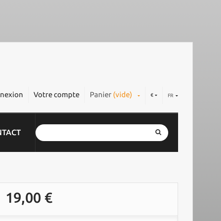
nexion
Votre compte
Panier
(vide)
€
FR
NTACT
19,00 €