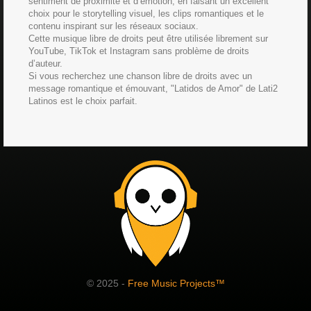
sentiment de proximité et d’émotion, en faisant un excellent
choix pour le storytelling visuel, les clips romantiques et le
contenu inspirant sur les réseaux sociaux.
Cette musique libre de droits peut être utilisée librement sur
YouTube, TikTok et Instagram sans problème de droits
d’auteur.
Si vous recherchez une chanson libre de droits avec un
message romantique et émouvant, "Latidos de Amor" de Lati2
Latinos est le choix parfait.
© 2025 -
Free Music Projects™