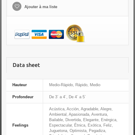
Ajouter à ma liste
Data sheet
Hauteur
Medio-Rápido, Rápido, Medio
Profondeur
De 3´ a 4´, De 4´ a 5´
Acústica, Acción, Agradable, Alegre,
Ambiental, Apasionada, Aventura,
Bailable, Divertida, Elegante, Enérgica,
Feelings
Espectacular, Étnica, Exótica, Feliz,
Juguetona, Optimista, Pegadiza,