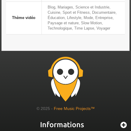
Blog, Mariages, Science et Industrie,
Cuisine, Sport et Fitness, Documentaire,
Thème vidéo
Éducation, Lifestyle, Mode, Entreprise,
Paysage et nature, Slow Motion,
Technologique, Time Lapse, Voyager
© 2025 -
Free Music Projects™
Informations