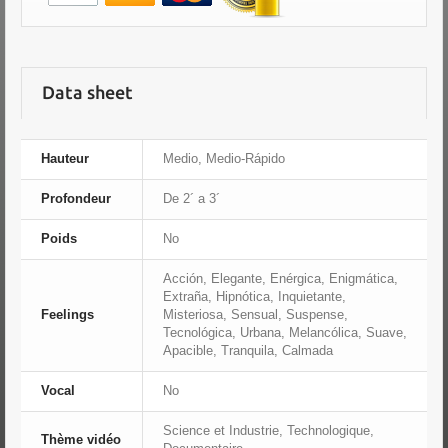
Data sheet
Hauteur
Medio, Medio-Rápido
Profondeur
De 2´ a 3´
Poids
No
Acción, Elegante, Enérgica, Enigmática,
Extraña, Hipnótica, Inquietante,
Feelings
Misteriosa, Sensual, Suspense,
Tecnológica, Urbana, Melancólica, Suave,
Apacible, Tranquila, Calmada
Vocal
No
Science et Industrie, Technologique,
Thème vidéo