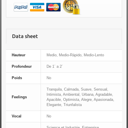
Data sheet
Hauteur
Medio, Medio-Rápido, Medio-Lento
Profondeur
De 1´ a 2´
Poids
No
Tranquila, Calmada, Suave, Sensual,
Intimista, Ambiental, Urbana, Agradable,
Feelings
Apacible, Optimista, Alegre, Apasionada,
Elegante, Triunfalista
Vocal
No
Science et Industrie, Entreprise,