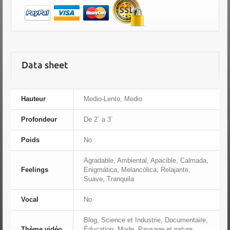
Data sheet
Hauteur
Medio-Lento, Medio
Profondeur
De 2´ a 3´
Poids
No
Agradable, Ambiental, Apacible, Calmada,
Feelings
Enigmática, Melancólica, Relajante,
Suave, Tranquila
Vocal
No
Blog, Science et Industrie, Documentaire,
Thème vidéo
Éducation, Mode, Paysage et nature,