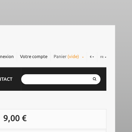
nexion
Votre compte
Panier
(vide)
€
FR
NTACT
9,00 €