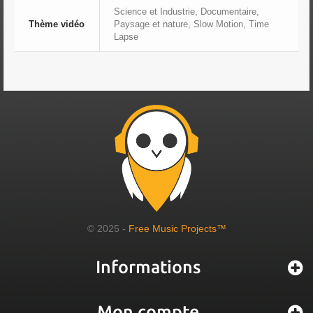
Science et Industrie, Documentaire,
Thème vidéo
Paysage et nature, Slow Motion, Time
Lapse
© 2025 -
Free Music Projects™
Informations
Mon compte