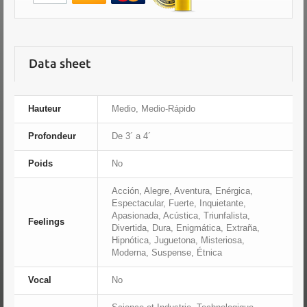
Data sheet
Hauteur
Medio, Medio-Rápido
Profondeur
De 3´ a 4´
Poids
No
Acción, Alegre, Aventura, Enérgica,
Espectacular, Fuerte, Inquietante,
Apasionada, Acústica, Triunfalista,
Feelings
Divertida, Dura, Enigmática, Extraña,
Hipnótica, Juguetona, Misteriosa,
Moderna, Suspense, Étnica
Vocal
No