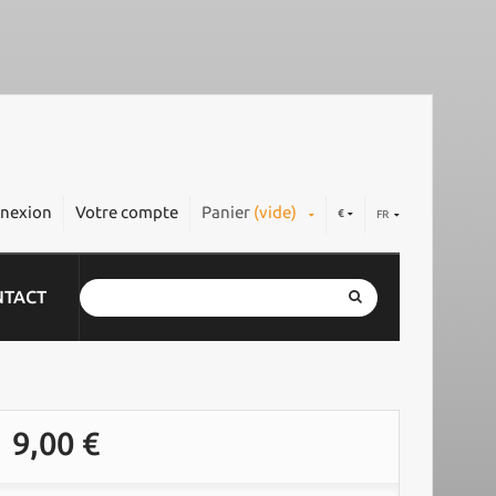
nexion
Votre compte
Panier
(vide)
€
FR
NTACT
9,00 €