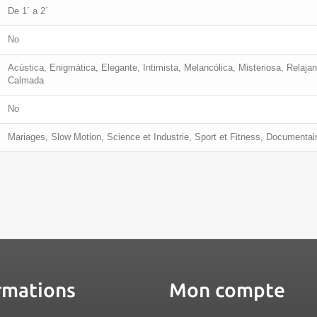
De 1´ a 2´
No
Acústica, Enigmática, Elegante, Intimista, Melancólica, Misteriosa, Relajan
Calmada
No
Mariages, Slow Motion, Science et Industrie, Sport et Fitness, Documenta
rmations
Mon compte