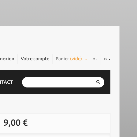
nexion
Votre compte
Panier
(vide)
€
FR
NTACT
9,00 €