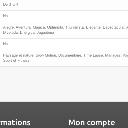
De 3´ a 4´
No
Alegre, Aventura, Mágica, Optimista, Triunfalista, Elegante, Espectacular,
Divertida, Enérgica, Juguetona
No
Paysage et nature, Slow Motion, Documentaire, Time Lapse, Mariages, Voya
Sport et Fitness
rmations
Mon compte