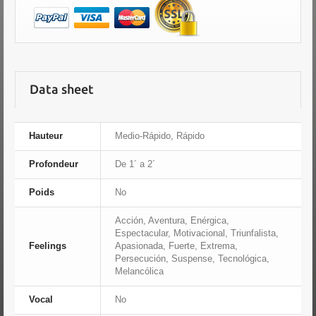
Data sheet
Hauteur
Medio-Rápido, Rápido
Profondeur
De 1´ a 2´
Poids
No
Acción, Aventura, Enérgica,
Espectacular, Motivacional, Triunfalista,
Feelings
Apasionada, Fuerte, Extrema,
Persecución, Suspense, Tecnológica,
Melancólica
Vocal
No