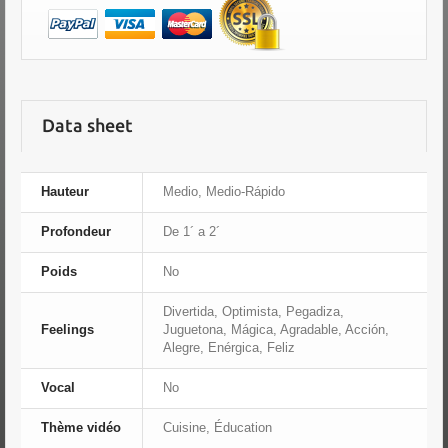
Data sheet
Hauteur
Medio, Medio-Rápido
Profondeur
De 1´ a 2´
Poids
No
Divertida, Optimista, Pegadiza,
Feelings
Juguetona, Mágica, Agradable, Acción,
Alegre, Enérgica, Feliz
Vocal
No
Thème vidéo
Cuisine, Éducation