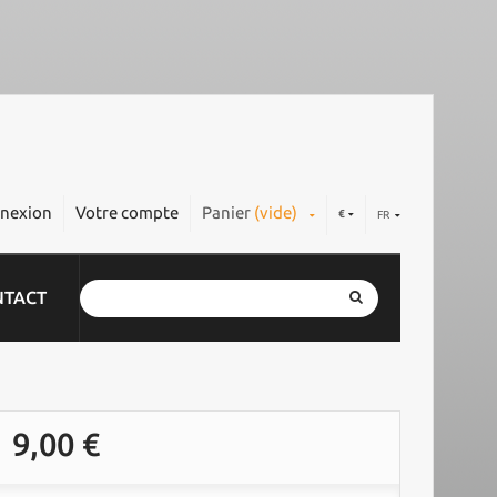
nexion
Votre compte
Panier
(vide)
€
FR
NTACT
9,00 €