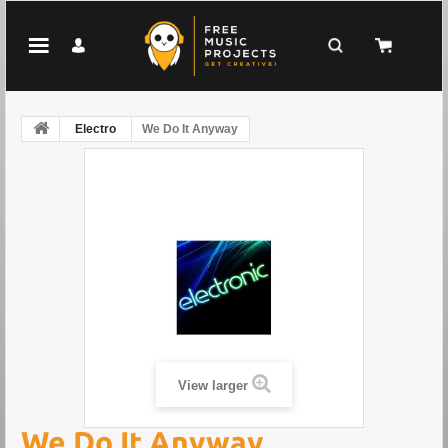
Electro
We Do It Anyway
View larger
We Do It Anyway