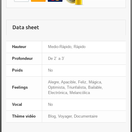
Data sheet
Hauteur
Medio-Rápido, Rápido
Profondeur
De 2´ a 3´
Poids
No
Alegre, Apacible, Feliz, Mágica,
Feelings
Optimista, Triunfalista, Bailable,
Electrónica, Melancólica
Vocal
No
Thème vidéo
Blog, Voyager, Documentaire