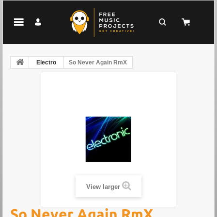
Electro
So Never Again RmX
View larger
So Never Again RmX