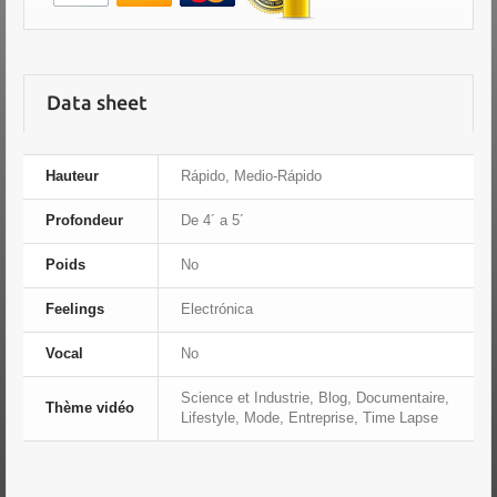
Data sheet
Hauteur
Rápido, Medio-Rápido
Profondeur
De 4´ a 5´
Poids
No
Feelings
Electrónica
Vocal
No
Science et Industrie, Blog, Documentaire,
Thème vidéo
Lifestyle, Mode, Entreprise, Time Lapse