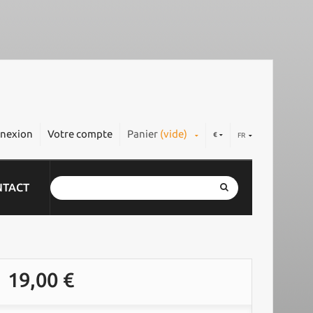
nexion
Votre compte
Panier
(vide)
€
FR
NTACT
19,00 €