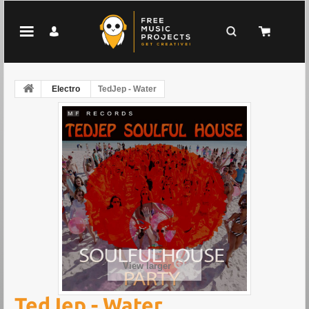
Electro
TedJep - Water
View larger
TedJep - Water