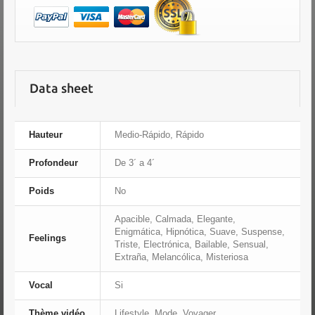
Data sheet
Hauteur
Medio-Rápido, Rápido
Profondeur
De 3´ a 4´
Poids
No
Apacible, Calmada, Elegante,
Enigmática, Hipnótica, Suave, Suspense,
Feelings
Triste, Electrónica, Bailable, Sensual,
Extraña, Melancólica, Misteriosa
Vocal
Si
Thème vidéo
Lifestyle, Mode, Voyager