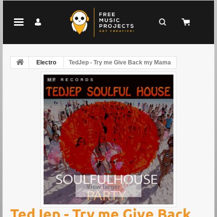
Electro
TedJep - Try me Give Back my Mama
View larger
TedJep - Try me Give Back