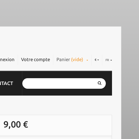
nexion
Votre compte
Panier
(vide)
€
FR
NTACT
9,00 €