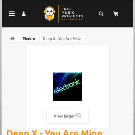
Electro
Deep X - You Are Mine
View larger
Deep X - You Are Mine