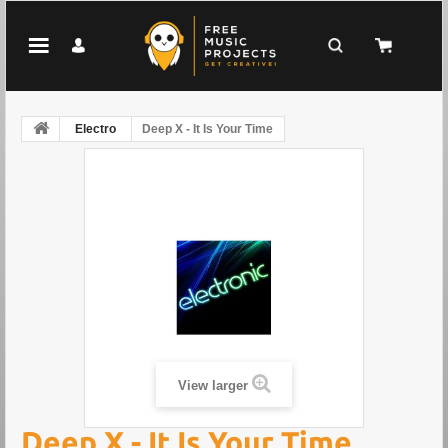
Electro
Deep X - It Is Your Time
View larger
Deep X - It Is Your Time