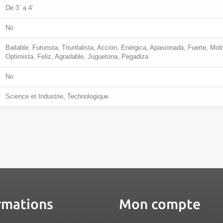
De 3´ a 4´
No
Bailable, Futurista, Triunfalista, Acción, Enérgica, Apasionada, Fuerte, Mo
Optimista, Feliz, Agradable, Juguetona, Pegadiza
No
Science et Industrie, Technologique
rmations
Mon compte