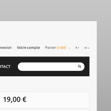
nexion
Votre compte
Panier
(vide)
€
FR
NTACT
19,00 €