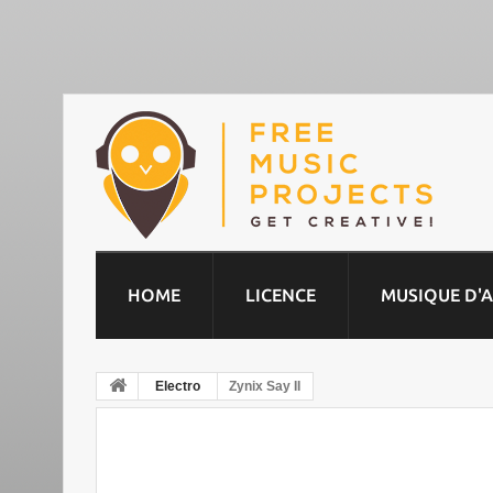
HOME
LICENCE
MUSIQUE D'
Electro
Zynix Say II