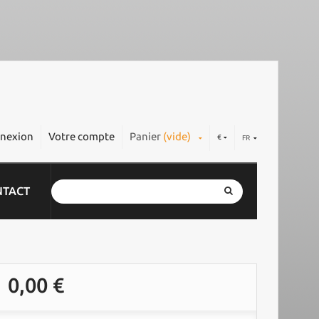
nexion
Votre compte
Panier
(vide)
€
FR
NTACT
0,00 €