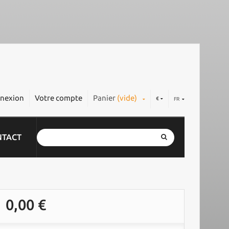
nexion
Votre compte
Panier
(vide)
€
FR
NTACT
0,00 €