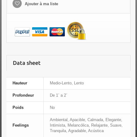
Ajouter à ma liste
Data sheet
Hauteur
Medio-Lento, Lento
Profondeur
De 1´ a 2´
Poids
No
Ambiental, Apacible, Calmada, Elegante,
Feelings
Intimista, Melancólica, Relajante, Suave,
Tranquila, Agradable, Acústica