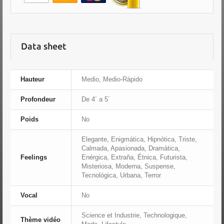
Data sheet
Hauteur
Medio, Medio-Rápido
Profondeur
De 4´ a 5´
Poids
No
Elegante, Enigmática, Hipnótica, Triste,
Calmada, Apasionada, Dramática,
Feelings
Enérgica, Extraña, Étnica, Futurista,
Misteriosa, Moderna, Suspense,
Tecnológica, Urbana, Terror
Vocal
No
Science et Industrie, Technologique,
Thème vidéo