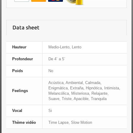
Data sheet
Hauteur
Medio-Lento, Lento
Profondeur
De 4´ a 5´
Poids
No
Acústica, Ambiental, Calmada,
Enigmática, Extraña, Hipnótica, Intimista,
Feelings
Melancólica, Misteriosa, Relajante,
Suave, Triste, Apacible, Tranquila
Vocal
Si
Thème vidéo
Time Lapse, Slow Motion