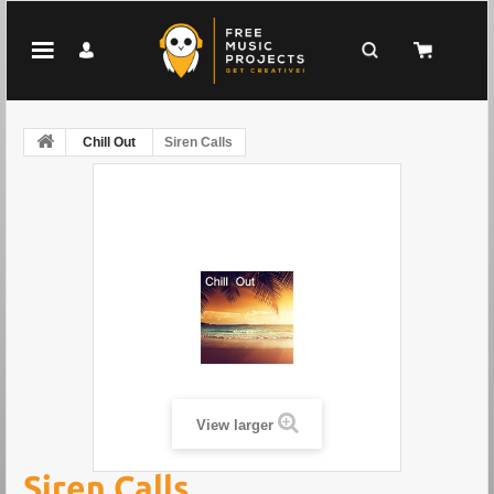
Chill Out
Siren Calls
View larger
Siren Calls