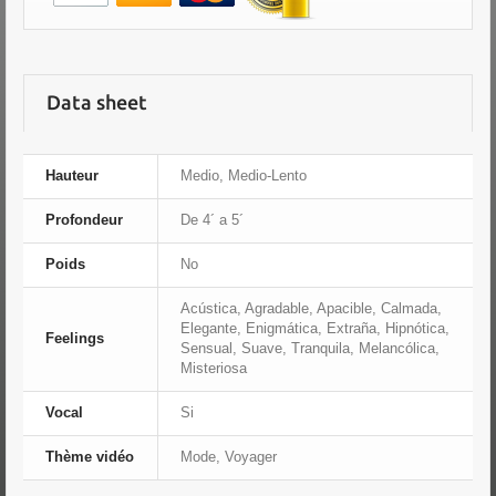
Data sheet
Hauteur
Medio, Medio-Lento
Profondeur
De 4´ a 5´
Poids
No
Acústica, Agradable, Apacible, Calmada,
Elegante, Enigmática, Extraña, Hipnótica,
Feelings
Sensual, Suave, Tranquila, Melancólica,
Misteriosa
Vocal
Si
Thème vidéo
Mode, Voyager