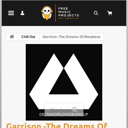
Chill Out
Garrison -The Dreams Of Morpheus
View larger
Garrison -The Dreams Of