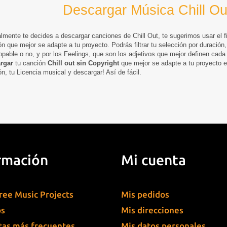
Descargar Música Chill Ou
almente te decides a descargar canciones de Chill Out, te sugerimos usar el fi
n que mejor se adapte a tu proyecto. Podrás filtrar tu selección por duración,
opable
o no, y por los
Feelings,
que son los adjetivos que mejor definen cada
rgar
tu canción
Chill out sin Copyright
que mejor se adapte a tu proyecto e
n, tu Licencia musical y descargar! Así de fácil.
rmación
Mi cuenta
ree Music Projects
Mis pedidos
os
Mis direcciones
as más frecuentes
Mis datos personales