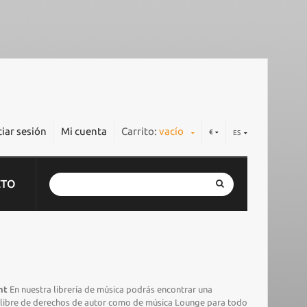
ciar sesión
Mi cuenta
Carrito:
vacío
€
ES
CTO
ht
En nuestra librería de música podrás encontrar una
t libre de derechos de autor como de música Lounge para todo