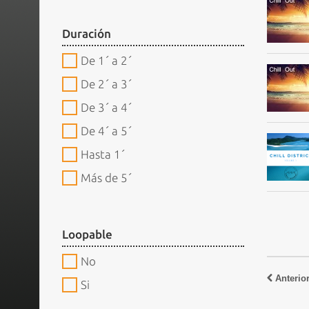
Duración
De 1´ a 2´
De 2´ a 3´
De 3´ a 4´
De 4´ a 5´
Hasta 1´
Más de 5´
Loopable
No
Anterio
Si