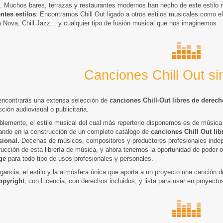
l. Muchos bares, terrazas y restaurantes modernos han hecho de este estilo m
entes estilos
: Encontramos Chill Out ligado a otros estilos musicales como 
 Nova, Chill Jazz... y cualquier tipo de fusión musical que nos imaginemos.
Canciones Chill Out si
encontrarás una extensa selección de
canciones Chill-Out libres de derech
ción audiovisual o publicitaria.
blemente, el estilo musical del cual más repertorio disponemos es de músic
jando en la construcción de un completo catálogo de
canciones Chill Out li
sional.
Decenas de músicos, compositores y productores profesionales indepe
rucción de esta librería de música, y ahora tenemos la oportunidad de poder 
ge
para todo tipo de usos profesionales y personales.
gancia, el estilo y la atmósfera única que aporta a un proyecto una canción de
opyright
, con Licencia, con derechos incluidos, y lista para usar en proyect