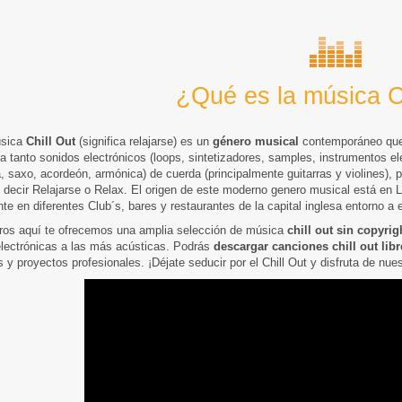
¿Qué es la música C
úsica
Chill Out
(
significa relajarse
) es un
género musical
contemporáneo que s
a tanto sonidos electrónicos (loops, sintetizadores, samples, instrumentos el
a, saxo, acordeón, armónica) de cuerda (principalmente guitarras y violines), 
e decir
Relajarse
o
Relax
. El origen de este moderno genero musical está en L
nte en diferentes Club´s, bares y restaurantes de la capital inglesa entorno a 
ros aquí te ofrecemos una amplia selección de música
chill out sin copyrig
lectrónicas a las más acústicas. Podrás
descargar canciones chill out lib
 y proyectos profesionales. ¡Déjate seducir por el Chill Out y disfruta de nue