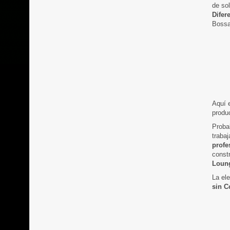
de so
Difer
Bossa
Aquí 
produc
Proba
traba
profe
const
Loun
La ele
sin C