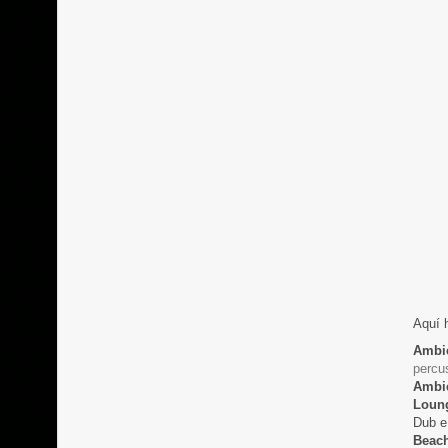
Aquí h
Ambi
percu
Ambi
Loun
Dub e
Beac