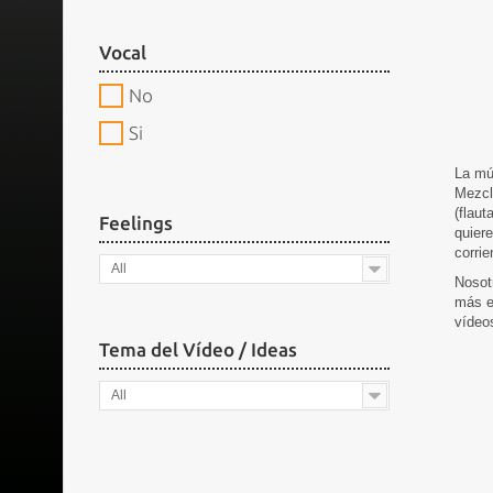
Vocal
No
Si
La m
Mezcl
(flaut
Feelings
quier
corrie
All
Nosot
más e
vídeos
Tema del Vídeo / Ideas
All