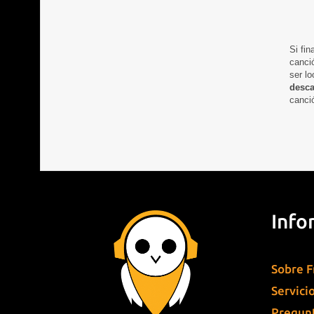
Si fin
canció
ser
lo
desca
canció
Info
Sobre F
Servici
Pregunt