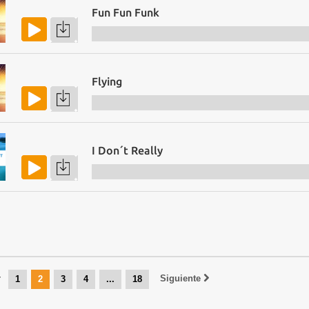
Fun Fun Funk
Flying
I Don´t Really
r
Siguiente
1
2
3
4
...
18