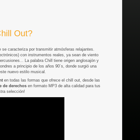
hill Out?
e caracteriza por transmitir atmósferas relajantes.
ectrónicos) con instrumentos reales, ya sean de viento
percusiones... La palabra
Chill
tiene origen anglosajón y
ondres a principio de los años 90´s, donde surgió una
este nuevo estilo musical.
ht
en todas las formas que ofrece el chill out, desde las
re de derechos
en formato MP3 de alta calidad para tus
stra selección!