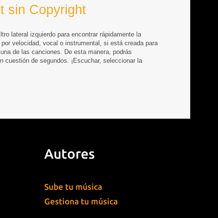
t sin Copyright
ltro lateral izquierdo para encontrar rápidamente la
 por velocidad, vocal o instrumental, si está creada para
 una de las canciones. De esta manera, podrás
n cuestión de segundos. ¡Escuchar, seleccionar la
Autores
Sube tu música
Gestiona tu música