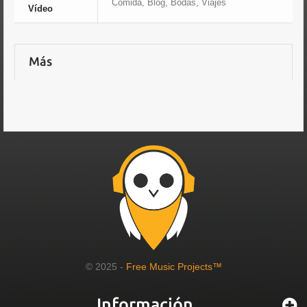
Comida, Blog, Bodas, Viajes
Vídeo
Más
© 2025 -
Free Music Projects™
Información